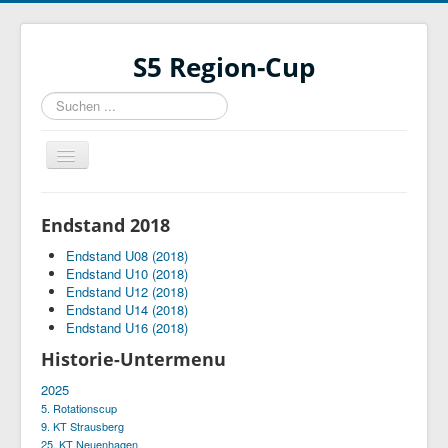
S5 Region-Cup
Suchen
...
Navigation
an/aus
Homepage
Endstand 2018
Ausschreibung
Endstand U08 (2018)
Historie
Endstand U10 (2018)
Endstand U12 (2018)
Kontakt
Endstand U14 (2018)
Endstand U16 (2018)
19. KT Fredersdorf
Historie-Untermenu
6. Rotationscup
2025
5. Rotationscup
9. KT Strausberg
25. KT Neuenhagen